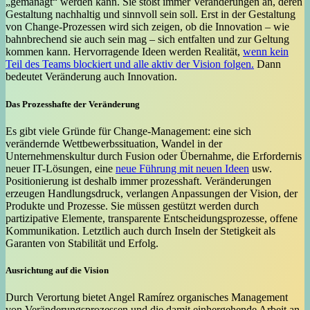
„gemanagt“ werden kann. Sie stößt immer Veränderungen an, deren
Gestaltung nachhaltig und sinnvoll sein soll. Erst in der Gestaltung
von Change-Prozessen wird sich zeigen, ob die Innovation – wie
bahnbrechend sie auch sein mag – sich entfalten und zur Geltung
kommen kann. Hervorragende Ideen werden Realität,
wenn kein
Teil des Teams blockiert und alle aktiv der Vision folgen.
Dann
bedeutet Veränderung auch Innovation.
Das Prozesshafte der Veränderung
Es gibt viele Gründe für Change-Management: eine sich
verändernde Wettbewerbssituation, Wandel in der
Unternehmenskultur durch Fusion oder Übernahme, die Erfordernis
neuer IT-Lösungen, eine
neue Führung mit neuen Ideen
usw.
Positionierung ist deshalb immer prozesshaft. Veränderungen
erzeugen Handlungsdruck, verlangen Anpassungen der Vision, der
Produkte und Prozesse. Sie müssen gestützt werden durch
partizipative Elemente, transparente Entscheidungsprozesse, offene
Kommunikation. Letztlich auch durch Inseln der Stetigkeit als
Garanten von Stabilität und Erfolg.
Ausrichtung auf die Vision
Durch Verortung bietet Angel Ramírez organisches Management
von Veränderungsprozessen und die damit einhergehende Arbeit an