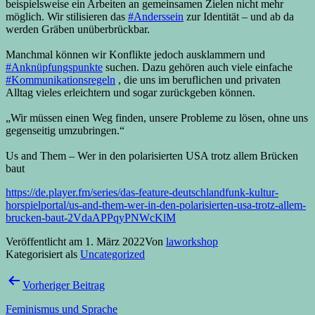
beispielsweise ein Arbeiten an gemeinsamen Zielen nicht mehr
möglich. Wir stilisieren das
#Anderssein
zur Identität – und ab da
werden Gräben unüberbrückbar.
Manchmal können wir Konflikte jedoch ausklammern und
#Anknüpfungspunkte
suchen. Dazu gehören auch viele einfache
#Kommunikationsregeln
, die uns im beruflichen und privaten
Alltag vieles erleichtern und sogar zurückgeben können.
„Wir müssen einen Weg finden, unsere Probleme zu lösen, ohne uns
gegenseitig umzubringen.“
Us and Them – Wer in den polarisierten USA trotz allem Brücken
baut
https://de.player.fm/series/das-feature-deutschlandfunk-kultur-
horspielportal/us-and-them-wer-in-den-polarisierten-usa-trotz-allem-
brucken-baut-2VdaAPPqyPNWcKlM
Veröffentlicht am
1. März 2022
Von
laworkshop
Kategorisiert als
Uncategorized
Beitragsnavigation
Vorheriger Beitrag
Feminismus und Sprache